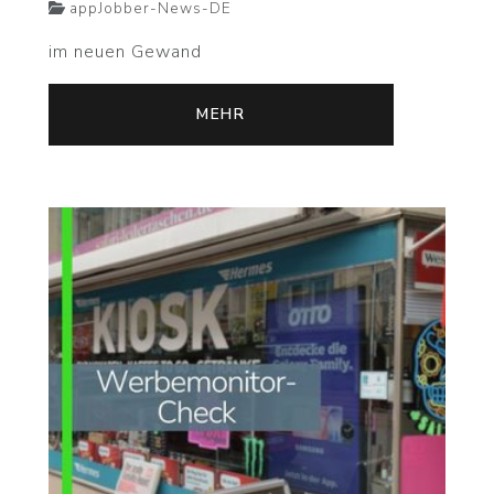
appJobber-News-DE
im neuen Gewand
MEHR